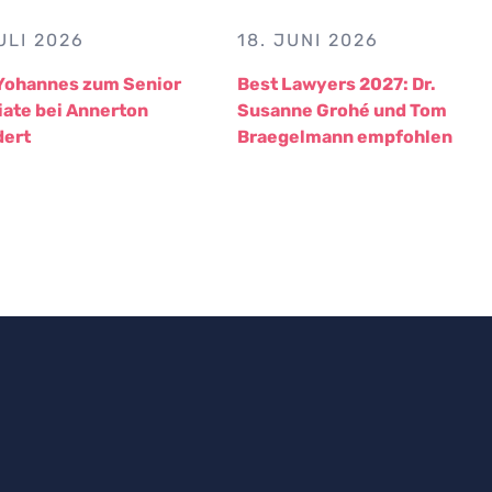
ULI 2026
18. JUNI 2026
Yohannes zum Senior
Best Lawyers 2027: Dr.
iate bei Annerton
Susanne Grohé und Tom
dert
Braegelmann empfohlen