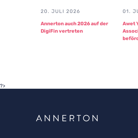
20. JULI 2026
01. J
Annerton auch 2026 auf der
Awet 
DigiFin vertreten
Assoc
beför
?>