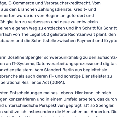
räge, E-Commerce und Verbraucherkreditrecht. Vom
n aus den Branchen Zahlungsdienste, Kredit- und
Annerton wurde ich von Beginn an gefördert und
 Fähigkeiten zu verbessern und neue zu entwickeln.
meinen eigenen Weg zu entdecken und ihn Schritt für Schritt
hrfach von The Legal 500 gelistete Rechtsanwalt plant, den
ubauen und die Schnittstelle zwischen Payment und Krypt
nerin Josefine Spengler schwerpunktmäßig zu den aufsichts
n an IT-Systeme, Datenverarbeitungsprozesse und digital
zdienstleistern. Vom Standort Berlin aus begleitet sie
branche als auch deren IT- und sonstige Dienstleister zu
perational Resilience Act (DORA).
esten Entscheidungen meines Lebens. Hier kann ich mich
ngen konzentrieren und in einem Umfeld arbeiten, das durch
nd unterschiedliche Perspektiven geprägt ist“, so Spengler.
 schätze ich insbesondere die Menschen bei Annerton. Di