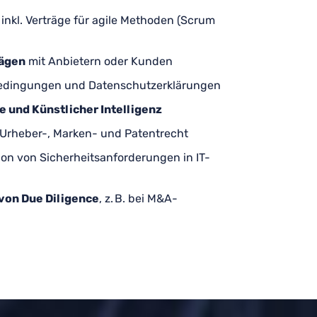
, inkl. Verträge für agile Methoden (Scrum
rägen
mit Anbietern oder Kunden
sbedingungen und Datenschutzerklärungen
 und Künstlicher Intelligenz
l. Urheber-, Marken- und Patentrecht
ion von Sicherheitsanforderungen in IT-
von Due Diligence
, z. B. bei M&A-