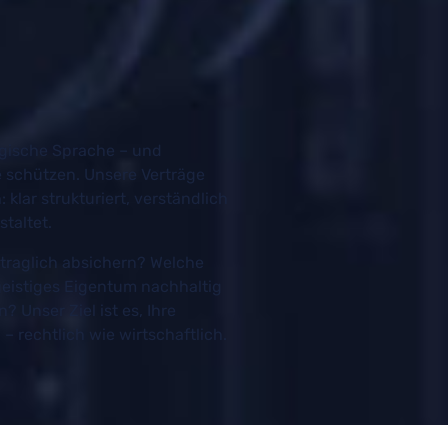
logische Sprache – und
e schützen. Unsere Verträge
 klar strukturiert, verständlich
staltet.
ertraglich absichern? Welche
geistiges Eigentum nachhaltig
 Unser Ziel ist es, Ihre
– rechtlich wie wirtschaftlich.