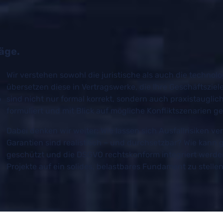
äge.
Wir verstehen sowohl die juristische als auch die techno
übersetzen diese in Vertragswerke, die Ihre Geschäftsziel
b
sind nicht nur formal korrekt, sondern auch praxistauglich:
formuliert und mit Blick auf mögliche Konfliktszenarien ge
Dabei denken wir weiter: Wie lassen sich Ausfallrisiken v
Garantien sind realistisch – und durchsetzbar? Wie kann 
geschützt und die DSGVO rechtskonform integriert werden?
Projekte auf ein solides, belastbares Fundament zu stellen 