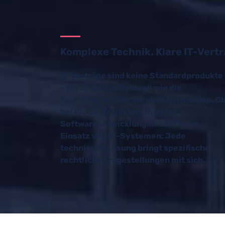
Komplexe Technik. Klare IT-Vertr
IT-Verträge sind keine Standardprodukte
– sie sind so individuell wie die
Technologien, die sie absichern sollen. O
bei Cloud-Projekten, in agilen
Softwareentwicklungen oder beim
Einsatz von KI-Systemen: Jede
technische Lösung bringt spezifische
rechtliche Fragestellungen mit sich.